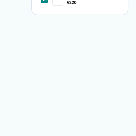
80X40
€220