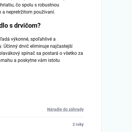
hriatiu, čo spolu s robustnou
m a nepretržitom používaní.
adlo s drvičom?
hľadá výkonné, spoľahlivé a
 Účinný drvič eliminuje najčastejší
plavákový spínač sa postará o všetko za
 námahu a poskytne vám istotu
Náradie do záhrady
2 roky