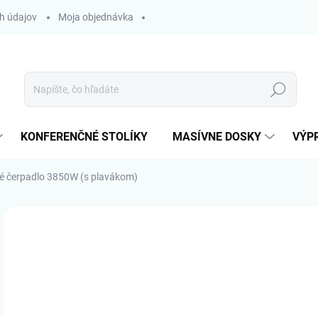
h údajov
Moja objednávka
Hľadať
KONFERENČNÉ STOLÍKY
MASÍVNE DOSKY
VÝP
é čerpadlo 3850W (s plavákom)
ZNAČKA:
ONDRAGON
€
€65
Jedn
OBJ
cena
MOŽ