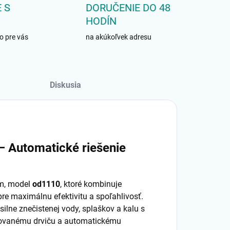
 S
DORUČENIE DO 48
HODÍN
o pre vás
na akúkoľvek adresu
Diskusia
– Automatické riešenie
om, model
od1110
, ktoré kombinuje
pre maximálnu efektivitu a spoľahlivosť.
ilne znečistenej vody, splaškov a kalu s
rovanému drviču a automatickému