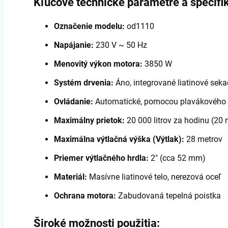
Kľúčové technické parametre a špecifik
Označenie modelu:
od1110
Napájanie:
230 V ~ 50 Hz
Menovitý výkon motora:
3850 W
Systém drvenia:
Áno, integrované liatinové seka
Ovládanie:
Automatické, pomocou plavákového 
Maximálny prietok:
20 000 litrov za hodinu (20 
Maximálna výtlačná výška (Výtlak):
28 metrov
Priemer výtlačného hrdla:
2" (cca 52 mm)
Materiál:
Masívne liatinové telo, nerezová oceľ
Ochrana motora:
Zabudovaná tepelná poistka
Široké možnosti použitia: