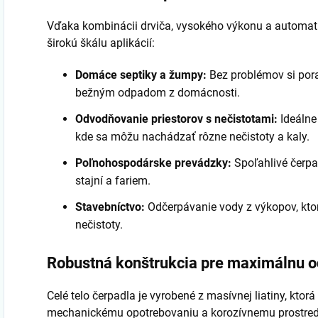
Vďaka kombinácii drviča, vysokého výkonu a automati
širokú škálu aplikácií:
Domáce septiky a žumpy:
Bez problémov si por
bežným odpadom z domácnosti.
Odvodňovanie priestorov s nečistotami:
Ideálne
kde sa môžu nachádzať rôzne nečistoty a kaly.
Poľnohospodárske prevádzky:
Spoľahlivé čerpa
stajní a fariem.
Stavebníctvo:
Odčerpávanie vody z výkopov, kt
nečistoty.
Robustná konštrukcia pre maximálnu o
Celé telo čerpadla je vyrobené z masívnej liatiny, kto
mechanickému opotrebovaniu a korozívnemu prostred