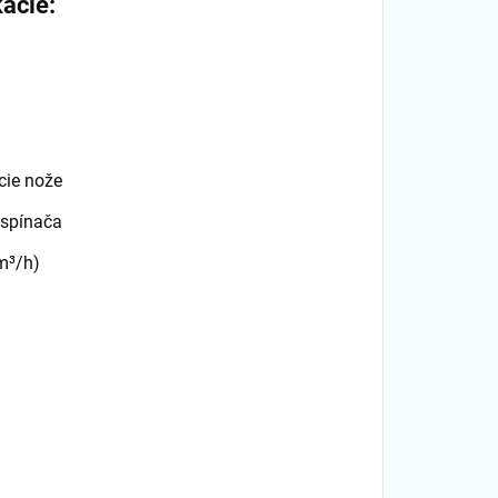
ácie:
cie nože
spínača
m³/h)