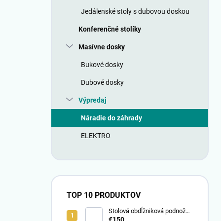
n
Jedálenské stoly s dubovou doskou
e
l
Konferenčné stolíky
Masívne dosky
Bukové dosky
Dubové dosky
Výpredaj
Náradie do záhrady
ELEKTRO
TOP 10 PRODUKTOV
Stolová obdĺžniková podnož
80x20
€150