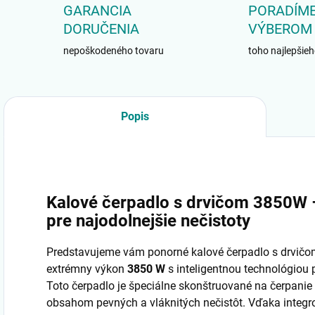
GARANCIA
PORADÍME
DORUČENIA
VÝBEROM
nepoškodeného tovaru
toho najlepšieh
Popis
Kalové čerpadlo s drvičom 3850W 
pre najodolnejšie nečistoty
Predstavujeme vám ponorné kalové čerpadlo s drvič
extrémny výkon
3850 W
s inteligentnou technológiou 
Toto čerpadlo je špeciálne skonštruované na čerpanie s
obsahom pevných a vláknitých nečistôt. Vďaka integ