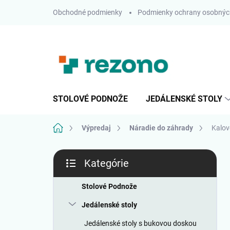
Prejsť
Obchodné podmienky
Podmienky ochrany osobnýc
na
obsah
STOLOVÉ PODNOŽE
JEDÁLENSKÉ STOLY
Domov
Výpredaj
Náradie do záhrady
Kalov
B
Kategórie
o
Preskočiť
č
kategórie
n
Stolové Podnože
ý
Jedálenské stoly
p
a
Jedálenské stoly s bukovou doskou