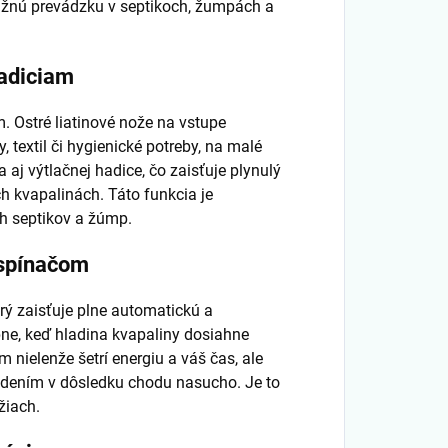
užnú prevádzku v septikoch, žumpách a
hadiciam
. Ostré liatinové nože na vstupe
 textil či hygienické potreby, na malé
j výtlačnej hadice, čo zaisťuje plynulý
 kvapalinách. Táto funkcia je
h septikov a žúmp.
 spínačom
ý zaisťuje plne automatickú a
ne, keď hladina kvapaliny dosiahne
m nielenže šetrí energiu a váš čas, ale
odením v dôsledku chodu nasucho. Je to
žiach.