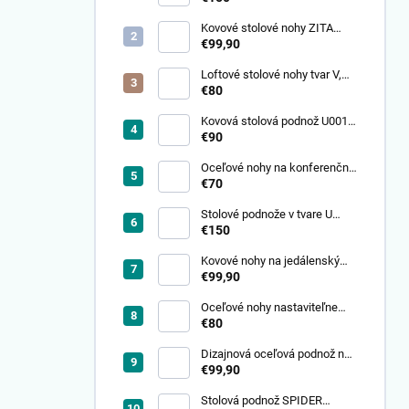
Kovové stolové nohy ZITA
72x70 cm, čierne (sada 2 ks)
€99,90
Loftové stolové nohy tvar V,
čierne, 77x70 cm (sada 2 ks)
€80
Kovová stolová podnož U001
45 cm (industriálny dizajn)
€90
Oceľové nohy na konferenčný
stolík tvar U, 45x40 cm (sada
€70
2 ks)
Stolové podnože v tvare U
70x70
€150
Kovové nohy na jedálenský
stôl, tvar A, 81x70 cm (sada 2
€99,90
ks)
Oceľové nohy nastaviteľne
110-180CM
€80
Dizajnová oceľová podnož na
stôl – Presýpacie hodiny
€99,90
72x70cm (Sada 2ks)
Stolová podnož SPIDER