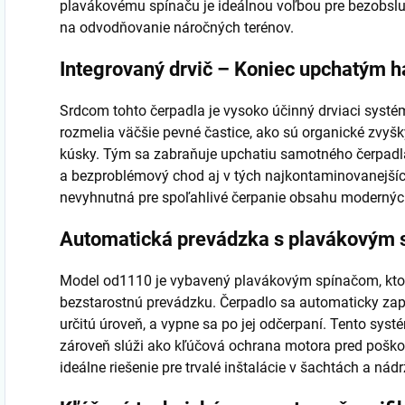
plavákovému spínaču je ideálnou voľbou pre bezobsl
na odvodňovanie náročných terénov.
Integrovaný drvič – Koniec upchatým 
Srdcom tohto čerpadla je vysoko účinný drviaci systém
rozmelia väčšie pevné častice, ako sú organické zvyšky,
kúsky. Tým sa zabraňuje upchatiu samotného čerpadla a
a bezproblémový chod aj v tých najkontaminovanejších
nevyhnutná pre spoľahlivé čerpanie obsahu modernýc
Automatická prevádzka s plavákovým
Model od1110 je vybavený plavákovým spínačom, ktor
bezstarostnú prevádzku. Čerpadlo sa automaticky zap
určitú úroveň, a vypne sa po jej odčerpaní. Tento systé
zároveň slúži ako kľúčová ochrana motora pred pošk
ideálne riešenie pre trvalé inštalácie v šachtách a nádr