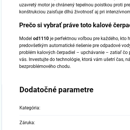
uzavretý motor je chránený tepelnou poistkou proti pre
konštrukciou zaisťuje dlhú životnosť aj pri intenzívno
Prečo si vybrať práve toto kalové čerp
Model
od1110
je perfektnou voľbou pre každého, kto 
predovšetkým automatické riešenie pre odpadové vody.
problém kalových čerpadiel – upchávanie – zatiaľ čo 
vás. Investujte do technológie, ktorá vám ušetrí čas,
bezproblémového chodu.
Dodatočné parametre
Kategória
:
Záruka
: