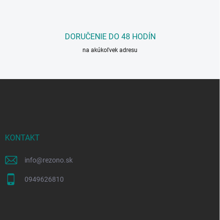
DORUČENIE DO 48 HODÍN
na akúkoľvek adresu
Z
á
p
ä
t
i
KONTAKT
e
info
@
rezono.sk
0949626810