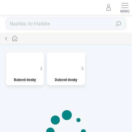
Prejsť
na
obsah
Hľadať
Domov
Bukové dosky
Dubové dosky