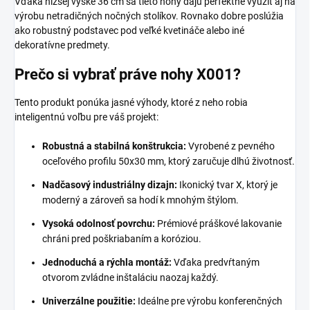
Vďaka nižšej výške 36 cm sa tieto nohy dajú perfektne využiť aj na
výrobu netradičných nočných stolíkov. Rovnako dobre poslúžia
ako robustný podstavec pod veľké kvetináče alebo iné
dekoratívne predmety.
Prečo si vybrať práve nohy X001?
Tento produkt ponúka jasné výhody, ktoré z neho robia
inteligentnú voľbu pre váš projekt:
Robustná a stabilná konštrukcia:
Vyrobené z pevného
oceľového profilu 50x30 mm, ktorý zaručuje dlhú životnosť.
Nadčasový industriálny dizajn:
Ikonický tvar X, ktorý je
moderný a zároveň sa hodí k mnohým štýlom.
Vysoká odolnosť povrchu:
Prémiové práškové lakovanie
chráni pred poškriabaním a koróziou.
Jednoduchá a rýchla montáž:
Vďaka predvŕtaným
otvorom zvládne inštaláciu naozaj každý.
Univerzálne použitie:
Ideálne pre výrobu konferenčných