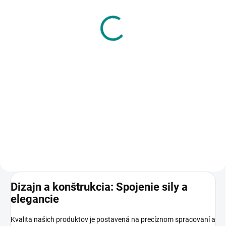
stolík DUB X (110x70 cm,
kovové nohy)
€329,90
od
od €268,21 bez DPH
Detail
Stredobod vašej obývačky, ktorý
zaujme na prvý pohľad. Tento
konferenčný stolík v
industriálnom štýle kombinuje
teplý dekor dubového dreva s
chladnou eleganciou čiernych...
Dizajn a konštrukcia: Spojenie sily a
elegancie
Kvalita našich produktov je postavená na precíznom spracovaní a