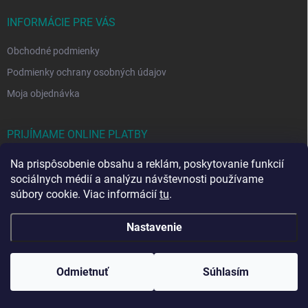
INFORMÁCIE PRE VÁS
Obchodné podmienky
Podmienky ochrany osobných údajov
Moja objednávka
PRIJÍMAME ONLINE PLATBY
Na prispôsobenie obsahu a reklám, poskytovanie funkcií
sociálnych médií a analýzu návštevnosti používame
súbory cookie. Viac informácií
tu
.
Nastavenie
Copyright 2026
Rezono
. Všetky práva vyhradené.
Upraviť nastavenie
cookies
Odmietnuť
Súhlasím
Vytvoril Shoptet