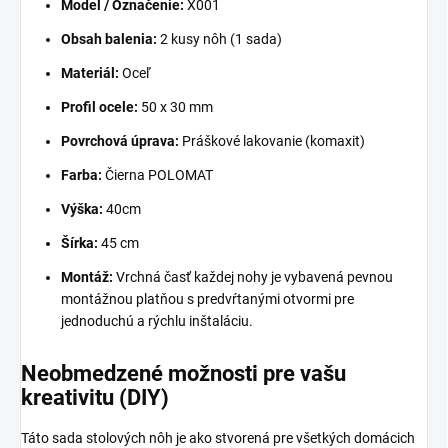
Model / Označenie:
X001
Obsah balenia:
2 kusy nôh (1 sada)
Materiál:
Oceľ
Profil ocele:
5
0 x 30 mm
Povrchová úprava:
Práškové lakovanie (komaxit)
Farba:
Čierna POLOMAT
Výška:
40
cm
Šírka:
45 cm
Montáž:
Vrchná časť každej nohy je vybavená pevnou
montážnou platňou s predvŕtanými otvormi pre
jednoduchú a rýchlu inštaláciu.
Neobmedzené možnosti pre vašu
kreativitu (DIY)
Táto sada stolových nôh je ako stvorená pre všetkých domácich