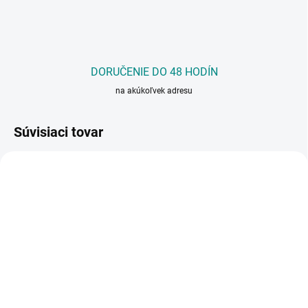
DORUČENIE DO 48 HODÍN
na akúkoľvek adresu
Súvisiaci tovar
AKCIA
SKLADOM
(1 KS)
Industriálny konferenčný