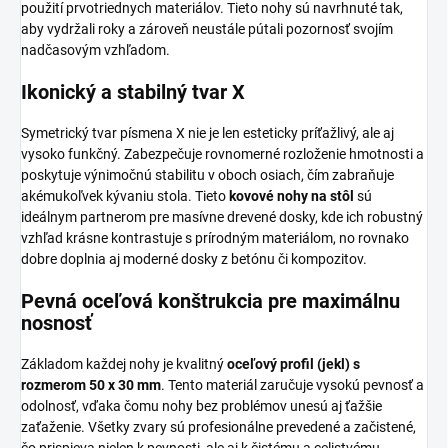
použití prvotriednych materiálov. Tieto nohy sú navrhnuté tak,
aby vydržali roky a zároveň neustále pútali pozornosť svojím
nadčasovým vzhľadom.
Ikonický a stabilný tvar X
Symetrický tvar písmena X nie je len esteticky príťažlivý, ale aj
vysoko funkčný. Zabezpečuje rovnomerné rozloženie hmotnosti a
poskytuje výnimočnú stabilitu v oboch osiach, čím zabraňuje
akémukoľvek kývaniu stola. Tieto
kovové nohy na stôl
sú
ideálnym partnerom pre masívne drevené dosky, kde ich robustný
vzhľad krásne kontrastuje s prírodným materiálom, no rovnako
dobre doplnia aj moderné dosky z betónu či kompozitov.
Pevná oceľová konštrukcia pre maximálnu
nosnosť
Základom každej nohy je kvalitný
oceľový profil (jekl) s
rozmerom 50 x 30 mm
. Tento materiál zaručuje vysokú pevnosť a
odolnosť, vďaka čomu nohy bez problémov unesú aj ťažšie
zaťaženie. Všetky zvary sú profesionálne prevedené a začistené,