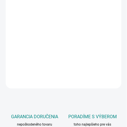
Dodajte svojmu domovu charakter a štýl s našou
sadou dvoch
industriálnych stolových nôh v tvare X
, model X001. Tieto nohy
sú viac než len oporou – sú dizajnovým vyhlásením, ktoré premení
akúkoľvek dosku na originálny kus nábytku. S kompaktnými
rozmermi – výška 40 cm a šírka 45 cm – sú ideálnou voľbou pre
tvorbu nízkych konferenčných stolíkov, pevných lavíc alebo
štýlových podstavcov, ktoré dokonale zapadnú do interiérov v
loftovom, industriálnom či škandinávskom štýle.
DETAILNÉ INFORMÁCIE
OPÝTAŤ SA
GARANCIA DORUČENIA
PORADÍME S VÝBEROM
nepoškodeného tovaru
toho najlepšieho pre vás