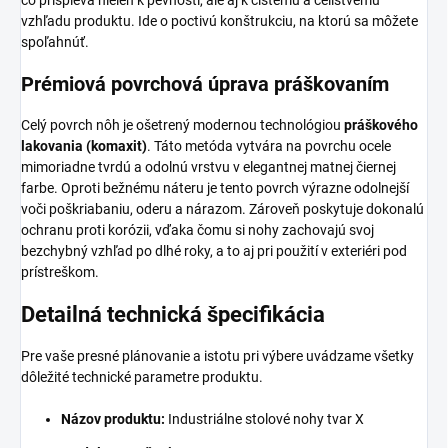
čo prispieva nielen k pevnosti, ale aj k čistému a celistvému
vzhľadu produktu. Ide o poctivú konštrukciu, na ktorú sa môžete
spoľahnúť.
Prémiová povrchová úprava práškovaním
Celý povrch nôh je ošetrený modernou technológiou
práškového
lakovania (komaxit)
. Táto metóda vytvára na povrchu ocele
mimoriadne tvrdú a odolnú vrstvu v elegantnej matnej čiernej
farbe. Oproti bežnému náteru je tento povrch výrazne odolnejší
voči poškriabaniu, oderu a nárazom. Zároveň poskytuje dokonalú
ochranu proti korózii, vďaka čomu si nohy zachovajú svoj
bezchybný vzhľad po dlhé roky, a to aj pri použití v exteriéri pod
prístreškom.
Detailná technická špecifikácia
Pre vaše presné plánovanie a istotu pri výbere uvádzame všetky
dôležité technické parametre produktu.
Názov produktu:
Industriálne stolové nohy tvar X