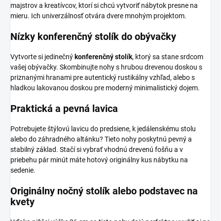
majstrov a kreatívcov, ktorí si chcú vytvoriť nábytok presne na
mieru. Ich univerzálnosť otvára dvere mnohým projektom.
Nízky konferenčný stolík do obývačky
Vytvorte si jedinečný
konferenčný stolík
, ktorý sa stane srdcom
vašej obývačky. Skombinujte nohy s hrubou drevenou doskou s
priznanými hranami pre autentický rustikálny vzhľad, alebo s
hladkou lakovanou doskou pre moderný minimalistický dojem.
Praktická a pevná lavica
Potrebujete štýlovú lavicu do predsiene, k jedálenskému stolu
alebo do záhradného altánku? Tieto nohy poskytnú pevný a
stabilný základ. Stačí si vybrať vhodnú drevenú fošňu a v
priebehu pár minút máte hotový originálny kus nábytku na
sedenie.
Originálny nočný stolík alebo podstavec na
kvety