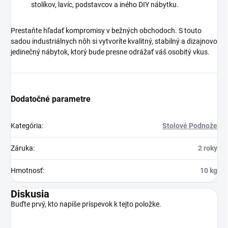
stolíkov, lavíc, podstavcov a iného DIY nábytku.
Prestaňte hľadať kompromisy v bežných obchodoch. S touto
sadou industriálnych nôh si vytvoríte kvalitný, stabilný a dizajnovo
jedinečný nábytok, ktorý bude presne odrážať váš osobitý vkus.
Dodatočné parametre
Kategória
:
Stolové Podnože
Záruka
:
2 roky
Hmotnosť
:
10 kg
Diskusia
Buďte prvý, kto napíše príspevok k tejto položke.