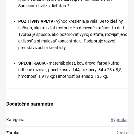
Spoločné chvíle s dieťaťom?
POZITÍVNY VPLYV
- výhod kreslenia je veľa. Je to ideálny
spôsob, ako rozvíjať motorické a duševné zručnosti u detí.
Tvorba je spôsob, ako pozorovať vývoj dieťaťa, rozvíjať jeho
citlivosť a stimulovať koncentráciu. Podporuje rozvoj
predstavivosti a kreativity.
ŠPECIFIKÁCIA -
materiál: plast, kov, drevo; farba kufra:
odtiene ružovej; počet kusov: 144; rozmery: 34 x 23 x 8,5;
hmotnosť: 1 919 kg; Hmotnosť balenia: 2.135 kg.
Dodatočné parametre
Kategória
:
Výpredaj
Záruka
:
2 roky