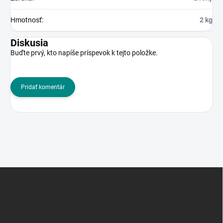
Hmotnosť
:
2 kg
Diskusia
Buďte prvý, kto napíše príspevok k tejto položke.
Pridať komentár
Z
á
p
ä
t