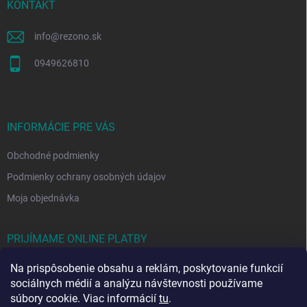
i
KONTAKT
e
info
@
rezono.sk
0949626810
INFORMÁCIE PRE VÁS
Obchodné podmienky
Podmienky ochrany osobných údajov
Moja objednávka
PRIJÍMAME ONLINE PLATBY
Na prispôsobenie obsahu a reklám, poskytovanie funkcií
sociálnych médií a analýzu návštevnosti používame
súbory cookie. Viac informácií
tu
.