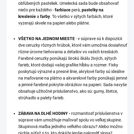
obľúbených pasteliek. Umelecká sada bude obsahovať
niečo pre každého -
farbiace
perá,
pastelky na
kreslenie
a
farby
. To všetko v sýtych farbách, ktoré
vyzerajú skvele na papieri alebo plátne.
VŠETKO NA JEDNOM MIESTE
- v súprave sú k dispozícii
dve ceruzky rôznych hrúbok, ktoré vám umožnia dosiahnuť
rôzne úrovne tieňovania a detailov vo vašich kresbách.
Farebné ceruzky ponúkajú širokú škálu živých, sýtych
farieb, ktoré dodajú vašej grafike hĺbku a rozmer. Fixky
poskytujú výrazné a presné línie, akrylové farby sú ideálne
na maľovanie na plátno a akvarelové farby ponúkajú jemné
a jemné farebné pokrytie obrázkov na papieri. Sada navyše
obsahuje užitočné príslušenstvo, ako sú: gumy, štetce,
strúhadlo a palety farieb.
ZÁBAVA NA DLHÉ HODINY -
rozmanitosť príslušenstva v
súprave vám umožňuje maľovať spolu vo veľkej skupine.
Skupinová maľba jedného veľkého obrazu? Alebo možno
rýchla súťaž o to, kto dokáže lepšie nakresliť slona?