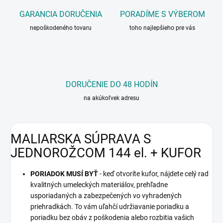
GARANCIA DORUČENIA
PORADÍME S VÝBEROM
nepoškodeného tovaru
toho najlepšieho pre vás
DORUČENIE DO 48 HODÍN
na akúkoľvek adresu
MALIARSKA SÚPRAVA S
JEDNOROŽCOM 144 el. + KUFOR
PORIADOK MUSÍ BYŤ
- keď otvoríte kufor, nájdete celý rad
kvalitných umeleckých materiálov, prehľadne
usporiadaných a zabezpečených vo vyhradených
priehradkách. To vám uľahčí udržiavanie poriadku a
poriadku bez obáv z poškodenia alebo rozbitia vašich