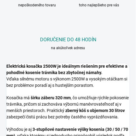
nepoškodeného tovaru
toho najlepšieho pre vás
DORUČENIE DO 48 HODÍN
na akúkoľvek adresu
Elektrická kosačka 2500W je ideálnym riešením pre efektívne a
pohodlné kosenie trávnika bez zbytočnej námahy.
Vďaka silnému motoru s výkonom 2500W a vysokým otáčkam si
bez problémov poradí aj s hustejším porastom.
Kosačka má
šírku záberu 320 mm
, čo umožňuje rýchle pokosenie
trávnika, pričom si zachováva výbornú manévrovateľnosť aj v
menších priestoroch. Praktický
zberný kôš s objemom 30 litrov
zabezpečí čistú prácu bez potreby častého vyprázdňovania.
Výhodou je aj
3-stupňové nastavenie výšky kosenia (30 / 50 / 70
mm)
, vďaka ktorému si jednoducho prispôsobíš výsledok podľa