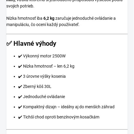
svojich potrieb.
Nízka hmotnosť iba
6,2 kg
zaručuje jednoduché ovládanie a
manipuláciu, čo ocení každý používateľ.
✅ Hlavné výhody
✔️ Výkonný motor 2500W
✔️ Nízka hmotnosť – len 6,2 kg
✔️ 3 úrovne výšky kosenia
✔️ Zberný kôš 30L
✔️ Jednoduché ovládanie
✔️ Kompaktný dizajn – ideálny aj do menších záhrad
✔️ Tichší chod oproti benzínovým kosačkám