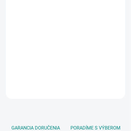
11.8.2026
MOŽNOSTI
DORUČENIA
−
+
Pridať do košíka
Výkonná elektrická kosačka 2500W s ľahkou konštrukciou a 30L
košom.
Ideálna na rýchle a pohodlné kosenie menších a stredných záhrad
s možnosťou nastavenia výšky rezu.
DETAILNÉ INFORMÁCIE
OPÝTAŤ SA
GARANCIA DORUČENIA
PORADÍME S VÝBEROM