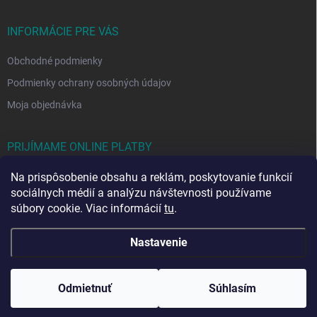
INFORMÁCIE PRE VÁS
Obchodné podmienky
Podmienky ochrany osobných údajov
Moja objednávka
PRIJÍMAME ONLINE PLATBY
Na prispôsobenie obsahu a reklám, poskytovanie funkcií
sociálnych médií a analýzu návštevnosti používame
súbory cookie. Viac informácií
tu
.
Nastavenie
Copyright 2026
Rezono
. Všetky práva vyhradené.
Upraviť nastavenie
cookies
Odmietnuť
Súhlasím
Vytvoril Shoptet