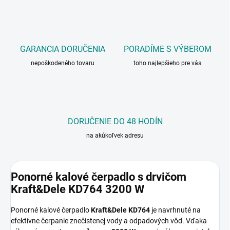
GARANCIA DORUČENIA
PORADÍME S VÝBEROM
nepoškodeného tovaru
toho najlepšieho pre vás
DORUČENIE DO 48 HODÍN
na akúkoľvek adresu
Ponorné kalové čerpadlo s drvičom
Kraft&Dele KD764 3200 W
Ponorné kalové čerpadlo
Kraft&Dele KD764
je navrhnuté na
efektívne čerpanie znečistenej vody a odpadových vôd. Vďaka