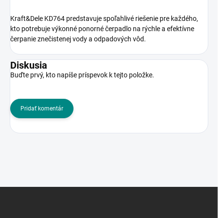
Kraft&Dele KD764 predstavuje spoľahlivé riešenie pre každého,
kto potrebuje výkonné ponorné čerpadlo na rýchle a efektívne
čerpanie znečistenej vody a odpadových vôd.
Diskusia
Buďte prvý, kto napíše príspevok k tejto položke.
Pridať komentár
Z
á
p