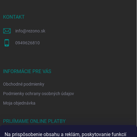
ä
t
i
KONTAKT
e
info
@
rezono.sk
0949626810
INFORMÁCIE PRE VÁS
Obchodné podmienky
Podmienky ochrany osobných údajov
Moja objednávka
PRIJÍMAME ONLINE PLATBY
Na prispôsobenie obsahu a reklám, poskytovanie funkcií