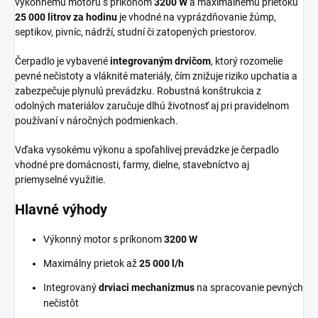
výkonnému motoru s príkonom
3200 W
a maximálnemu prietoku
25 000 litrov za hodinu
je vhodné na vyprázdňovanie žúmp,
septikov, pivníc, nádrží, studní či zatopených priestorov.
Čerpadlo je vybavené
integrovaným drvičom
, ktorý rozomelie
pevné nečistoty a vláknité materiály, čím znižuje riziko upchatia a
zabezpečuje plynulú prevádzku. Robustná konštrukcia z
odolných materiálov zaručuje dlhú životnosť aj pri pravidelnom
používaní v náročných podmienkach.
Vďaka vysokému výkonu a spoľahlivej prevádzke je čerpadlo
vhodné pre domácnosti, farmy, dielne, stavebníctvo aj
priemyselné využitie.
Hlavné výhody
Výkonný motor s príkonom
3200 W
Maximálny prietok až
25 000 l/h
Integrovaný
drviaci mechanizmus
na spracovanie pevných
nečistôt